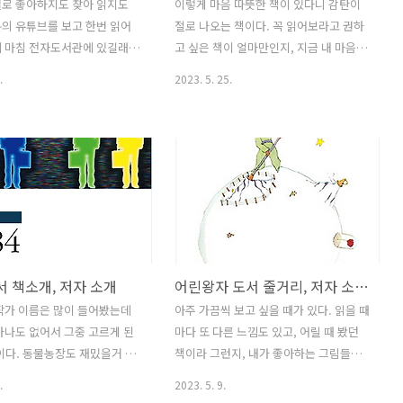
별로 좋아하지도 찾아 읽지도
이렇게 마음 따뜻한 책이 있다니 감탄이
의 유튜브를 보고 한번 읽어
절로 나오는 책이다. 꼭 읽어보라고 권하
데 마침 전자도서관에 있길래
고 싶은 책이 얼마만인지, 지금 내 마음이
기 시작했다. 이시대를 살고
많이 힘들었었던건지도 모르겠다. 사연
.
2023. 5. 25.
이라면 대충이라도 읽어보면 좋
없는 사람이 없고 누구나 본인만의 아픔
 미래산업에 관한 생각을 좀 해
과 상처가 있겠지만 현재를 따뜻하고 행
고, 주식투자하는 사람이라면
복하게 사는것은 내가 해내야하는 자연스
망을 좀 생각해 볼 수 있는 책
러운 일들이란 생각을 품게 해줘서 고마
터리 레볼루션 책소개 인류 전
운 책이다. 메리골드 마음 세탁소 책소개
 혁신이 일어나고 부의 판도
우리는 가끔 시간을 되돌려 과거로 돌아
는 항상 ‘에너지 혁명’이 있었
가 후회됐던 일을 되돌리고 싶어한다. 그
에 이어 세계 경제를 좌우하게
런데 과연 그 일을 지워버리는 게 현명한
혁명은 이제 시작이다. 전기차
선택일까? 그리고 그 기억을 지웠을 때 지
도서 책소개, 저자 소개
어린왕자 도서 줄거리, 저자 소개, 느낀 점
 배터리 산업은 어떻게 세계
금의 내가 있을 수 있을까? 만약 그 기억
 것인가. 왜 그 혁명을 한국의
만 없다면 앞으로 행복만 할 수 있을까?
작가 이름은 많이 들어봤는데
아주 가끔씩 보고 싶을 때가 있다. 읽을 때
이 좌우할 수밖에 없는가.
『메리골드 마음 세탁소』는 한밤중 언덕
하나도 없어서 그중 고르게 된
마다 또 다른 느낌도 있고, 어릴 때 봤던
리 레볼루션』은 그간 대중들에
위에 생겨난, 조금 수상하고도 신비로운
4이다. 동물농장도 재밌을거 같
책이라 그런지, 내가 좋아하는 그림들이
생소했던 배터리 산업에 대해
세탁소에서 벌어지는 일들을 그린 힐링
 행사에 나온 퀴즈의 답이
많아서 그런지, 내용이 자꾸 곱씹게 되서
.
2023. 5. 9.
판타..
보고 선택하게 되었다. 1984
그런지, 아무튼 좋아하는 책이고 추천하