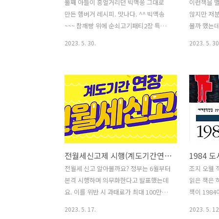
둘째 아들이 흥얼거리던 빅맥쏭 그대로
이런책을 
만든 햄버거 레시피. 맛나다. ^^ 빅맥송
않지만 저분
~~~ 참깨빵 위에 순쇠고기패티2장 특별
볼까 했는
한 소스 양상추 치즈 피클 양파까지 따라
대여해서 읽
2023. 5. 30.
2023. 5. 30
따따딴~~~ 1. 햄버거 빵 안쪽 버터 두른
있는 사람
팬에 구워주고 마요네즈 바른다.(굽기 생
을거 같다.
략가능) 2. 패티는 간단하게 시판 떡갈비
볼수도 있
(사용한 제품 : 한돈한우 직화스테이크) 구
앞으로의 전
워서 올린다. 3. 특별한 소스도 시판 돈가
이다. K배
스소스나 스테이크 소스(옥주부 감귤브라
반에 거대한
운 소스) 바른다. 4. 양상추나 청상추(야채
가 바뀔 때
탈수기나 키친타올로 물기 제거 필수) 올
다. 반도체
린다. 5. 치즈 한장 올린다. 6. 피클도 마트
될 배터리 
전월세신고제 시행(계도기간연장, 2024년6월부터)
1984 
에서 구입한 다진피클이나 슬라이스 피클
를 중심으로
올린다. 7. 양파는 얇게 슬라이스 해서 올
각국을 바꿀
전월세 신고 알아볼까요? 정부는 6월부터
조지 오웰 
리거나 약한 불에 갈색 나도록 볶아준 후
배터리 기업
본격 시행하며 의무화한다고 발표했는데
읽은 책은 
올려주면 더 맛있다. 8. 1번에 구워서 마
『K 배터
요. 이를 위반 시 과태료가 최대 100만원
책이 198
요네즈..
게는 다소 
이라고 합니다. 그래서 전월세신고제 대
으나 책의날
2023. 5. 17.
2023. 5. 12
기본적..
상, 계도기간, 신청방법 등 자세히 살펴보
1984인걸 