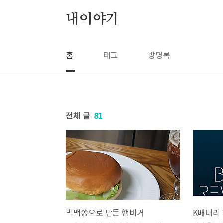
본문 바로가기
내이야기
홈
태그
방명록
전체 글
81
빅맥쏭으로 만든 햄버거
K배터리