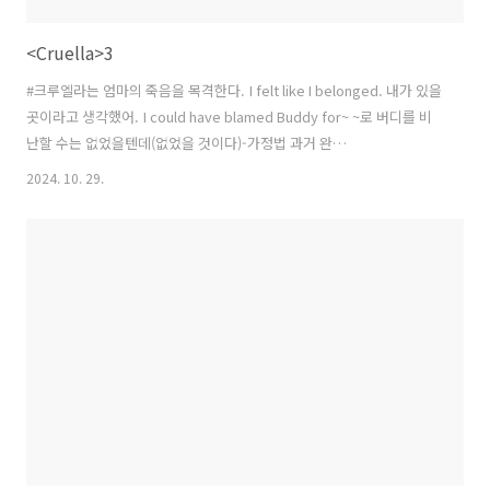
<Cruella>3
#크루엘라는 엄마의 죽음을 목격한다. I felt like I belonged. 내가 있을
곳이라고 생각했어. I could have blamed Buddy for~ ~로 버디를 비
난할 수는 없었을텐데(없었을 것이다)-가정법 과거 완
료 commissioner 위원, 경찰국장, 장관, 이 장면에서는 경찰국장, 경찰
2024. 10. 29.
서장 I made it to London after all(=Finally) / make it to~ ~에 도착
하다 I never should have gone in. 안에 들어가지 않았어야 했어. [슈
드해브피피] ★ex) I should not have sung the song. 그 노래를 부르
지 말았어야 했어. end up alone 결국 혼자가 되다* end up ~ing 결국
~가 되다Th..