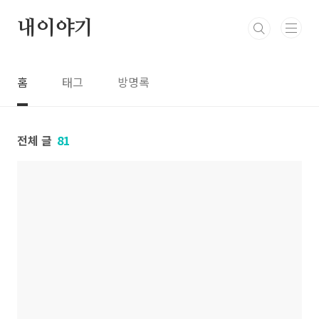
본문 바로가기
내이야기
홈
태그
방명록
전체 글
81