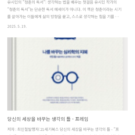
유시민의 "청춘의 독서": 생각하는 법을 배우는 첫걸음 유시민 작가의
"청춘의 독서"는 단순한 독서 에세이가 아니다. 이 책은 청춘이라는 시기
를 살아가는 이들에게 삶의 방향을 묻고, 스스로 생각하는 힘을 기를 수
있도록 이끌어주는 '생각의 길잡이'다. 유시민은 자신의 청춘 시절에 읽
2025. 5. 19.
었던 열 권의 책을 중심으로, 그 시절 어떤 고민을 했고, 어떻게 그 책들이
삶의 전환점이 되었는지를 진솔하게 풀어낸다. "청춘의 독서"에서 다루
는 책들은 카프카의 "변신", 조지 오웰의 "1984", 존 스튜어트 밀의 "자
유론", 니코스 카잔차키스의 "그리스인 조르바" 등 철학, 정치, 문학, 역
사에 걸쳐 있다. 다채로운 독서 목록은 작가가 단지 책을 소개하려는 것
이 아님을 보여준다. 그는 책을 매개로 사회, 인간, 자유, ..
당신의 세상을 바꾸는 생각의 틀 - 프레임
저자 : 최인철발행자:21세기북스 당신의 세상을 바꾸는 생각의 틀 - "프