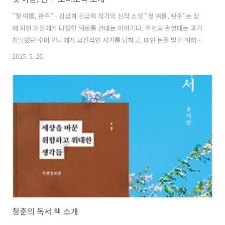
"첫 여름, 완주" - 김금희 김금희 작가의 신작 소설 "첫 여름, 완주"는 삶
에 지친 이들에게 다정한 위로를 건네는 이야기다. 주인공 손열매는 과거
친밀했던 수미 언니에게 금전적인 사기를 당하고, 떼인 돈을 받기 위해
수미의 고향인 전북 완주로 향한다. 그러나 이 여정은 단순한 복수극이
2025. 5. 20.
아닌, 상처를 안고 살아가는 사람들의 내밀한 사연과 회복의 과정을 그리
는 따뜻한 여정으로 이어진다. 완주에서 손열매는 다양한 인물들과 마주
치며 자신이 품고 있던 감정의 실체를 직면하게 된다. 수미의 흔적을 좇
는 과정은 곧 자신을 돌아보는 시간이 되고, 인연이라는 낯설지만 정다운
실타래가 서서히 그녀를 감싼다. 김금희 특유의 섬세한 문장과 감정의 결
을 따라가다 보면, 삶에 주저앉은 사람도 결국 자기 몫의 '완주'를 해내
야..
청춘의 독서 책 소개