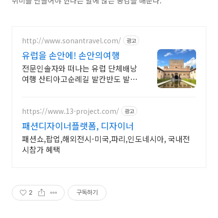
취미를 만들어야 한다는 말에 많은 공감을 배운다.
http://www.sonantravel.com/
광고
유럽을 손안에! 손안의여행
전문인솔자와 떠나는 유럽 단체배낭
여행 산티아고순례길 발칸반도 발틱
북유럽 지중해여행 유럽을 손안에!
발칸반도 북유럽 지중해 남부유럽
동유럽 세미팩제공
https://www.13-project.com/
광고
패션디자이너플랫폼, 디자이너
패션쇼,팝업,해외전시-미국,파리,인도네시아, 국내전
시참가 혜택
2
구독하기