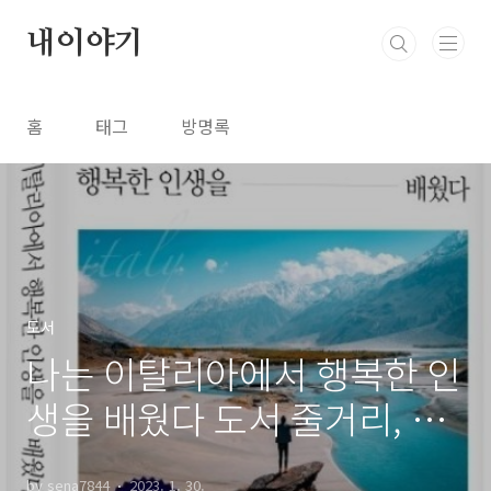
본문 바로가기
내이야기
홈
태그
방명록
도서
나는 이탈리아에서 행복한 인
생을 배웠다 도서 줄거리, 저
자 소개, 느낀점
by sena7844
2023. 1. 30.